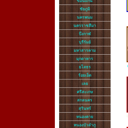
ขอนแก่น
ชัยภูมิ
นครพนม
นครราชสีมา
บึงกาฬ
บุรีรัมย์
มหาสารคาม
มุกดาหาร
ยโสธร
ร้อยเอ็ด
เลย
ศรีสะเกษ
สกลนคร
สุรินทร์
หนองคาย
หนองบัวลำภู