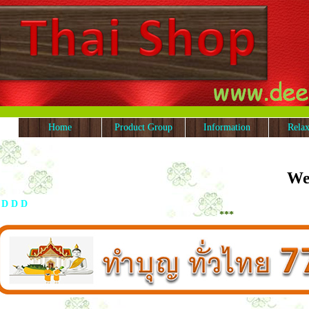
Home
Product Group
Information
Rela
Welcome
D
D
D
***