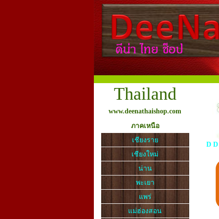
Thailand
www.deenathaishop.com
ภาคเหนือ
เชียงราย
D
D
เชียงใหม่
น่าน
พะเยา
แพร่
แม่ฮ่องสอน