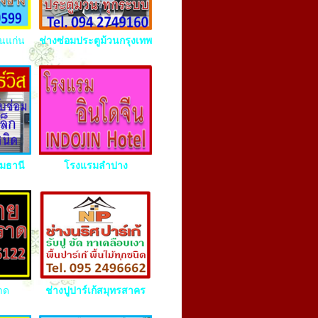
อนแก่น
ช่างซ่อมประตูม้วนกรุงเทพ
ุมธานี
โรงแรมลำปาง
าด
ช่างปูปาร์เก้สมุทรสาคร