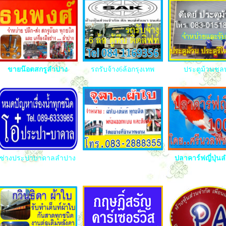
ขายน๊อตสกรูลำปาง
รถรับจ้าง6ล้อกรุงเทพ
ประตูม้วนชลบ
ช่างประปาบาดาลลำปาง
ปลาคาร์ฟญี่ปุ่น