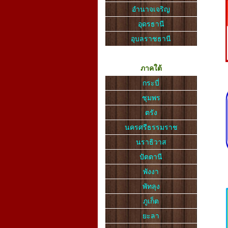
อำนาจเจริญ
อุดรธานี
อุบลราชธานี
ภาคใต้
กระบี่
ชุมพร
ตรัง
นครศรีธรรมราช
นราธิวาส
ปัตตานี
พังงา
พัทลุง
ภูเก็ต
ยะลา