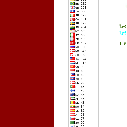
ไหว้
ไหว้
1. พ