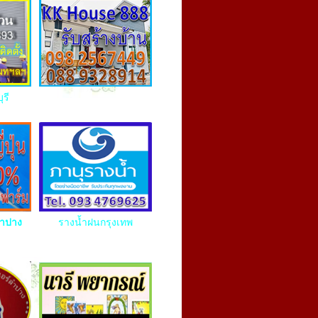
ุรี
ลำปาง
รางน้ำฝนกรุงเทพ