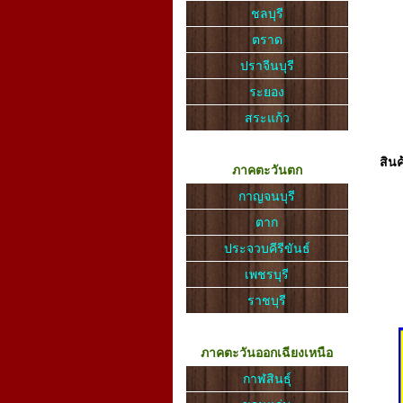
ชลบุรี
ตราด
ปราจีนบุรี
ระยอง
สระแก้ว
สินค
ภาคตะวันตก
กาญจนบุรี
ตาก
ประจวบคีรีขันธ์
เพชรบุรี
ราชบุรี
ภาคตะวันออกเฉียงเหนือ
กาฬสินธุ์