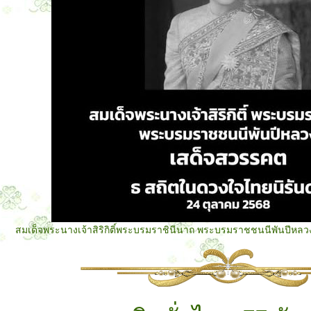
สมเด็จพระนางเจ้าสิริกิติ์พระบรมราชินีนาถ พระบรมราชชนนีพันปีหลว