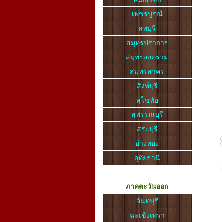
เพชรบูรณ์
ลพบุรี
สมุทรปราการ
สมุทรสงคราม
สมุทรสาคร
สิงห์บุรี
สุโขทัย
สุพรรณบุรี
สระบุรี
อ่างทอง
อุทัยธานี
ภาคตะวันออก
จันทบุรี
ฉะเชิงเทรา