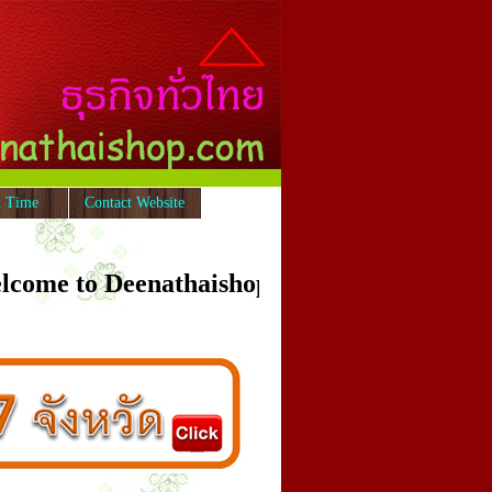
x Time
Contact Website
 to Deenathaishop.com