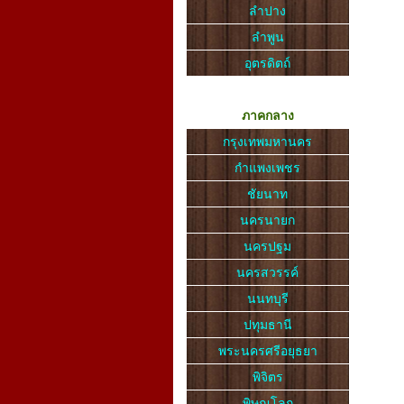
ลำปาง
ลำพูน
อุตรดิตถ์
ภาคกลาง
กรุงเทพมหานคร
กำแพงเพชร
ชัยนาท
นครนายก
นครปฐม
นครสวรรค์
นนทบุรี
ปทุมธานี
พระนครศรีอยุธยา
พิจิตร
พิษณุโลก