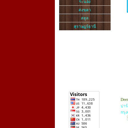
ระนอง
สงขลา
สตูล
สุราษฎร์ธานี
Deen
ปาร์
กรุง