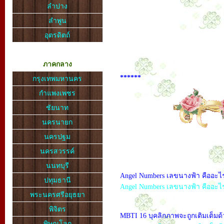
ลำปาง
ลำพูน
อุตรดิตถ์
ภาคกลาง
******
กรุงเทพมหานคร
กำแพงเพชร
ชัยนาท
นครนายก
นครปฐม
นครสวรรค์
นนทบุรี
Angel Numbers เลขนางฟ้า คืออะไ
ปทุมธานี
Angel Numbers เลขนางฟ้า คืออะไ
พระนครศรีอยุธยา
พิจิตร
MBTI 16 บุคลิกภาพจะถูกเติมเต็มด้
พิษณุโลก