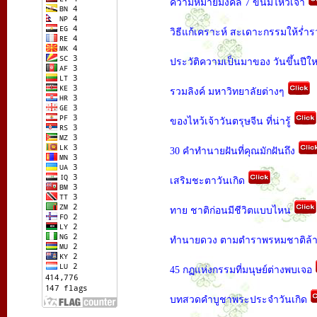
ความหมายมงคล 7 ขนมไหว้เจ้า
วิธีแก้เคราะห์ สะเดาะกรรมให้ร่ำ
ประวัติความเป็นมาของ วันขึ้นปีใ
รวมลิงค์ มหาวิทยาลัยต่างๆ
ของไหว้เจ้าวันตรุษจีน ที่น่ารู้
30 คำทำนายฝันที่คุณมักฝันถึง
เสริมชะตาวันเกิด
ทาย ชาติก่อนมีชีวิตแบบไหน
ทำนายดวง ตามตำราพรหมชาติล
45 กฏแห่งกรรมที่มนุษย์ต่างพบเจอ
บทสวดคำบูชาพระประจำวันเกิด