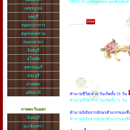
MBTI 16 บุคลิกภาพจะถูกเติมเต็มด้
เพชรบูรณ์
ลพบุรี
.............
สมุทรปราการ
สมุทรสงคราม
สมุทรสาคร
สิงห์บุรี
สุโขทัย
สุพรรณบุรี
สระบุรี
อ่างทอง
อุทัยธานี
ทำนายชีวิต จาก วันเกิดทั้ง 31 วัน
ทำนายชีวิต จาก วันเกิดทั้ง 31 วัน
ภาคตะวันออก
ทำนายนิสัยจากอักษรตัวแรกของชื่
จันทบุรี
ทำนายนิสัยจากอักษรตัวแรกของชื่
ฉะเชิงเทรา