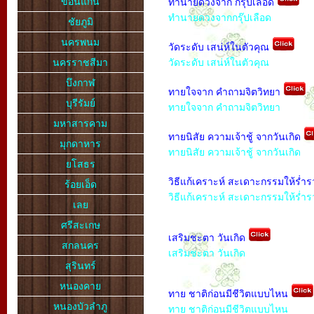
ขอนแก่น
ทำนายดวงจาก กรุ๊ปเลือด
ทำนายดวงจากกรุ๊ปเลือด
ชัยภูมิ
นครพนม
วัดระดับ เสน่ห์ในตัวคุณ
นครราชสีมา
วัดระดับ เสน่ห์ในตัวคุณ
บึงกาฬ
ทายใจจาก คำถามจิตวิทยา
บุรีรัมย์
ทายใจจาก คำถามจิตวิทยา
มหาสารคาม
ทายนิสัย ความเจ้าชู้ จากวันเกิด
มุกดาหาร
ทายนิสัย ความเจ้าชู้ จากวันเกิด
ยโสธร
วิธีแก้เคราะห์ สะเดาะกรรมให้ร่ำ
ร้อยเอ็ด
วิธีแก้เคราะห์ สะเดาะกรรมให้ร่ำร
เลย
ศรีสะเกษ
เสริมชะตา วันเกิด
สกลนคร
เสริมชะตา วันเกิด
สุรินทร์
หนองคาย
ทาย ชาติก่อนมีชีวิตแบบไหน
หนองบัวลำภู
ทาย ชาติก่อนมีชีวิตแบบไหน