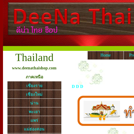
Thailand
Home
Pr
www.deenathaishop.com
ภาคเหนือ
เชียงราย
D
D
D
เชียงใหม่
น่าน
พะเยา
แพร่
แม่ฮ่องสอน