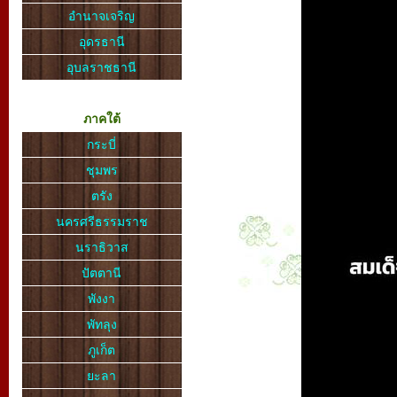
อำนาจเจริญ
อุดรธานี
อุบลราชธานี
ภาคใต้
กระบี่
ชุมพร
ตรัง
นครศรีธรรมราช
นราธิวาส
ปัตตานี
พังงา
พัทลุง
ภูเก็ต
ยะลา