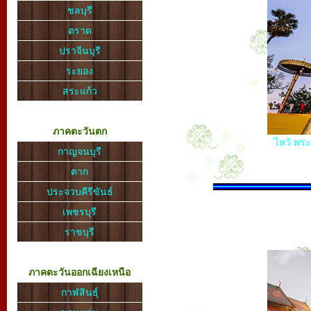
ชลบุรี
ตราด
ปราจีนบุรี
ระยอง
สระแก้ว
ภาคตะวันตก
ไหว้ พระ
กาญจนบุรี
ตาก
ประจวบคีรีขันธ์
เพชรบุรี
ราชบุรี
ภาคตะวันออกเฉียงเหนือ
กาฬสินธุ์