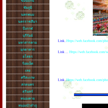
ขอนแก่น
ชัยภูมิ
นครพนม
นครราชสีมา
บึงกาฬ
บุรีรัมย์
Link..
Https://web.facebook.com/p
มหาสารคาม
มุกดาหาร
Link ...
Https://web.facebook.com/
ยโสธร
ร้อยเอ็ด
เลย
ศรีสะเกษ
Link..
Https://web.facebook.com/p
สกลนคร
สุรินทร์
หนองคาย
หนองบัวลำภู