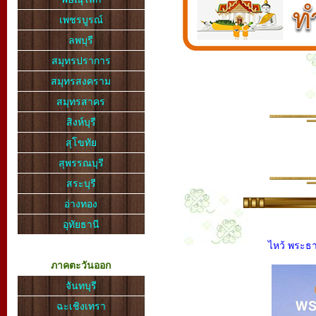
เพชรบูรณ์
ลพบุรี
สมุทรปราการ
สมุทรสงคราม
สมุทรสาคร
สิงห์บุรี
สุโขทัย
สุพรรณบุรี
สระบุรี
อ่างทอง
อุทัยธานี
ไหว้ พระธา
ภาคตะวันออก
จันทบุรี
ฉะเชิงเทรา