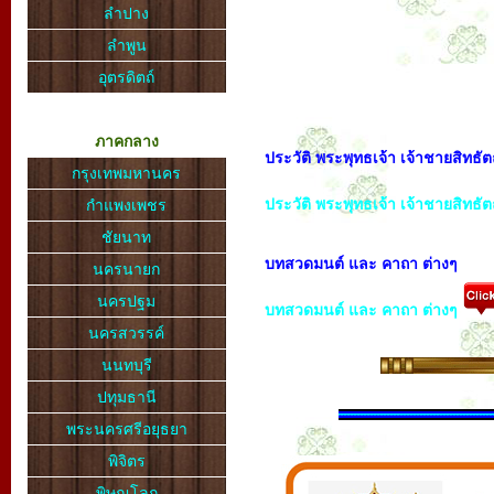
ลำปาง
ลำพูน
อุตรดิตถ์
ภาคกลาง
ประวัติ พระพุทธเจ้า เจ้าชายสิทธั
กรุงเทพมหานคร
ประวัติ พระพุทธเจ้า เจ้าชายสิทธั
กำแพงเพชร
ชัยนาท
บทสวดมนต์ และ คาถา ต่างๆ
นครนายก
นครปฐม
บทสวดมนต์ และ คาถา ต่างๆ
นครสวรรค์
นนทบุรี
ปทุมธานี
พระนครศรีอยุธยา
พิจิตร
พิษณุโลก