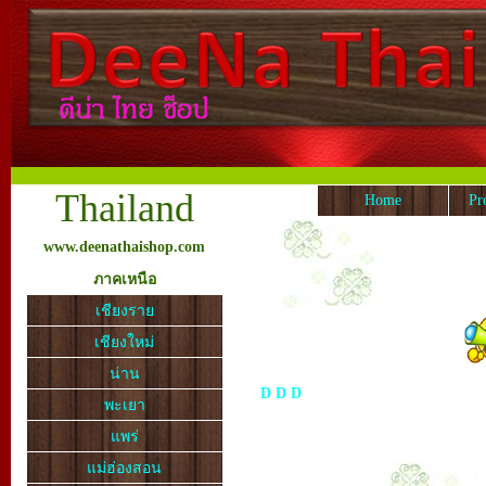
Thailand
Home
Pr
www.deenathaishop.com
ภาคเหนือ
เชียงราย
เชียงใหม่
น่าน
D
D
D
พะเยา
แพร่
แม่ฮ่องสอน